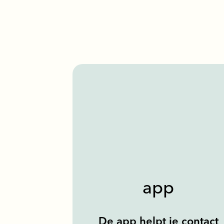
app
De app helpt je contact