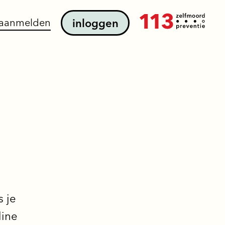
aanmelden
inloggen
s je
line